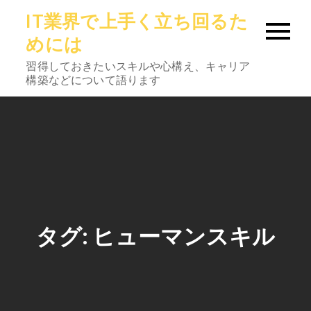
Skip
IT業界で上手く立ち回るた
to
めには
content
習得しておきたいスキルや心構え、キャリア
構築などについて語ります
タグ:
ヒューマンスキル